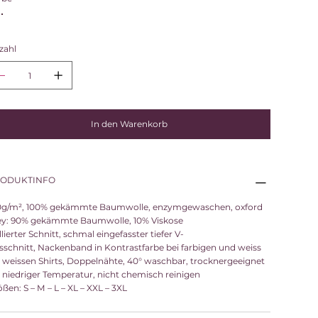
zahl
In den Warenkorb
ODUKTINFO
0g/m², 100% gekämmte Baumwolle, enzymgewaschen, oxford
ey: 90% gekämmte Baumwolle, 10% Viskose
llierter Schnitt, schmal eingefasster tiefer V-
sschnitt, Nackenband in Kontrastfarbe bei farbigen und weiss
i weissen Shirts, Doppelnähte, 40° waschbar, trocknergeeignet
i niedriger Temperatur, nicht chemisch reinigen
ßen: S – M – L – XL – XXL – 3XL