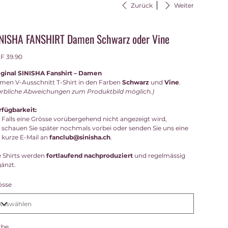
Zurück
Weiter
NISHA FANSHIRT Damen Schwarz oder Vine
s
F 39.90
iginal SINISHA Fanshirt – Damen
men V-Ausschnitt T-Shirt in den Farben
Schwarz
und
Vine
.
arbliche Abweichungen zum Produktbild möglich.)
rfügbarkeit:
Falls eine Grösse vorübergehend nicht angezeigt wird,
schauen Sie später nochmals vorbei oder senden Sie uns eine
kurze E-Mail an
fanclub@sinisha.ch
.
e Shirts werden
fortlaufend nachproduziert
und regelmässig
gänzt.
össe
rbe