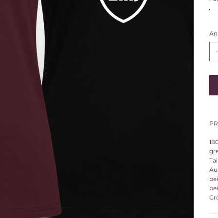
An
PR
18
gr
Tai
Au
be
be
Grö