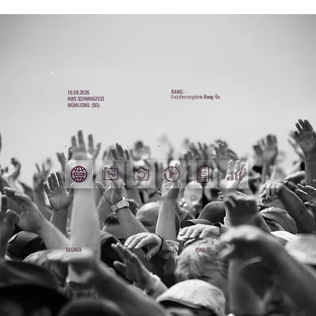
RANG: -
16.08.2026
Vorjahresergebnis
Rang: 6c
NWS SCHWINGFEST
MÜMLISWIL (SO)
_
_
_
_
_
_
GEGNER
PUNKTE
-
-
-
-
-
-
-
-
-
-
-
-